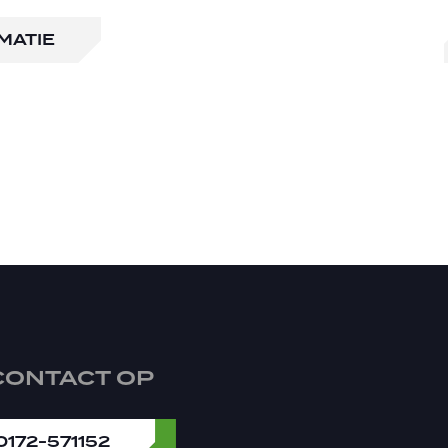
MATIE
CONTACT OP
0172-571152