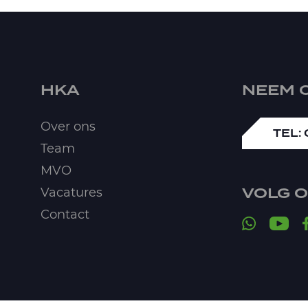
HKA
NEEM 
Over ons
TEL: 
Team
MVO
VOLG 
Vacatures
Contact