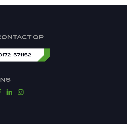
CONTACT OP
0172-571152
ONS