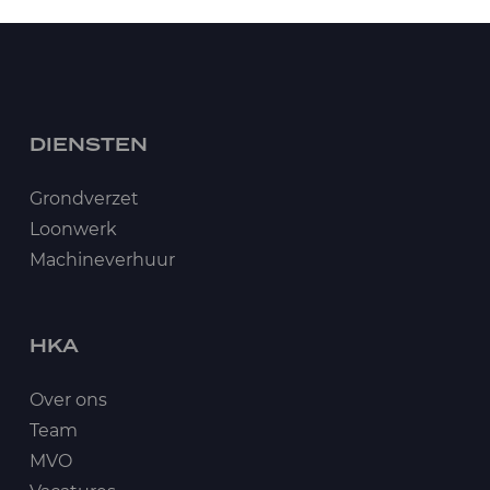
DIENSTEN
Grondverzet
Loonwerk
Machineverhuur
HKA
Over ons
Team
MVO