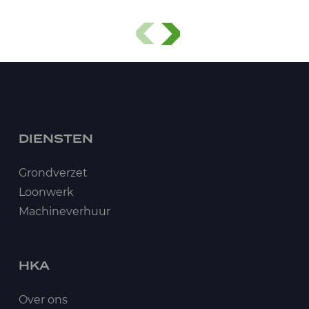
DIENSTEN
Grondverzet
Loonwerk
Machineverhuur
HKA
Over ons